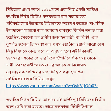
সিরিজের প্রথম অংশে ২০২১সালে প্রকাশিত একটি সংক্ষিপ্ত
তথ্যচিত্র নির্ভর ভিডিও কলকাতার জল সরবরাহের
পরিকাঠামোর উন্নয়নের ইতিহাসকে অন্বেষণ করেছে। মাধ্যমিক
উপাদানের সাহায্যে জল সরবরাহ ব্যবস্থার বিবর্তন শনাক্ত করা
হয়েছিল, সেগুলো হল স্থানীয় জলবহনকারী (বা ভিস্তী) এবং
ভূগর্ভস্থ জলের ট্যাংক স্থাপন। প্রথম ওয়াটার ওয়ার্ক আরো বেশ
কিছু বিষয়কে কেন্দ্র করে তা অনুসৃত হবে। এই বিকাশটি
১৮০০এর দশকের গোড়ার দিকে ঔপনিবেশিক সময় থেকে
স্বাধীনতা পরবর্তী ভারত ও এর অনেক কাঠামোগত
উন্নয়নমূলক কৌশলের মধ্যে চিহ্নিত করা হয়েছিল।
এই লিঙ্কের প্রথম ভিডিও দেখুন:
https://www.youtube.com/watch?v=OvK61JQfa03c
তথ্যচিত্র নির্ভর ভিডিও আকারে এই আউটপুট সিরিজের দ্বিতীয়
অংশ তৈরি করা হয়েছে। তাতে কলকাতা মিউনিসিপ্যাল ​​