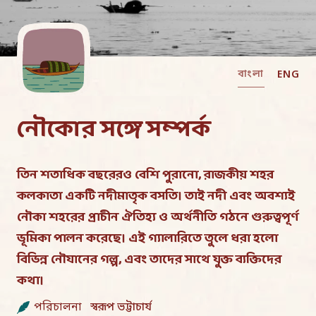
বাংলা
ENG
নৌকোর সঙ্গে সম্পর্ক
তিন শতাধিক বছরেরও বেশি পুরানো, রাজকীয় শহর
কলকাতা একটি নদীমাতৃক বসতি। তাই নদী এবং অবশ্যই
নৌকা শহরের প্রাচীন ঐতিহ্য ও অর্থনীতি গঠনে গুরুত্বপূর্ণ
ভূমিকা পালন করেছে। এই গ্যালারিতে তুলে ধরা হলো
বিভিন্ন নৌযানের গল্প, এবং তাদের সাথে যুক্ত ব্যক্তিদের
কথা।
পরিচালনা
স্বরূপ ভট্টাচার্য