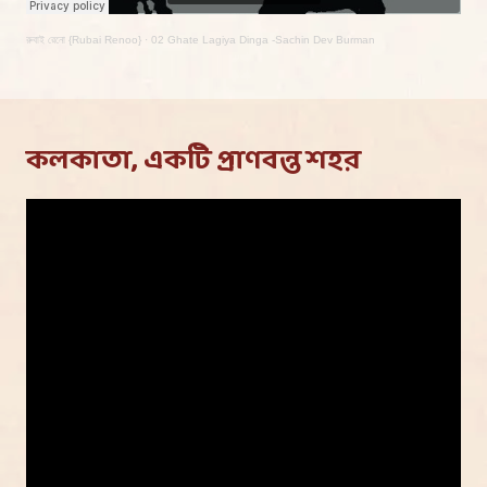
রুবাই রেনো {Rubai Renoo}
·
02 Ghate Lagiya Dinga -Sachin Dev Burman
কলকাতা, একটি প্রাণবন্ত শহর