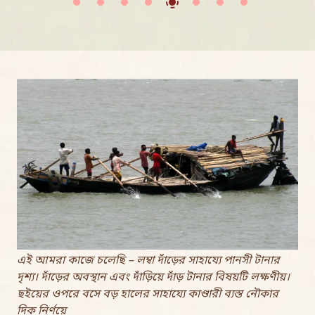
এই আমরা কাজে চলেছি – লম্বা দাঁড়ের সাহায্যে পানসী টানার
দৃশ্য। দাঁড়ের অবস্থান এবং দাঁড়িয়ে দাঁড় টানার বিষয়টি লক্ষণীয়।
ছইয়ের ওপরে বসে বড় হালের সাহায্যে কাণ্ডারী ব্যস্ত নৌকার
দিক নির্ণয়ে