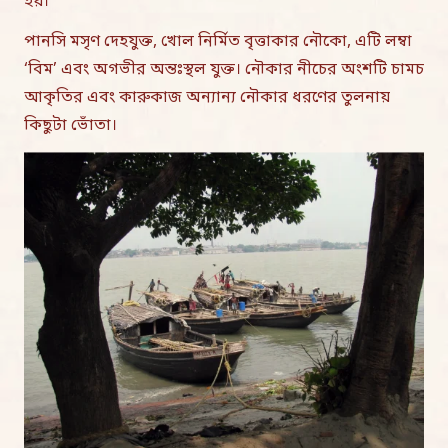
হয়।
পানসি মসৃণ দেহযুক্ত, খোল নির্মিত বৃত্তাকার নৌকো, এটি লম্বা
‘বিম’ এবং অগভীর অন্তঃস্থল যুক্ত। নৌকার নীচের অংশটি চামচ
আকৃতির এবং কারুকাজ অন্যান্য নৌকার ধরণের তুলনায়
কিছুটা ভোঁতা।