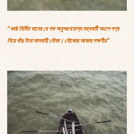
“কাষ্ঠ নির্মিত যানের যে পথ অনুসরণযোগ্য মধ্যবর্তী অংশে পণ্য
নিয়ে দাঁড় টানা মালবাহী নৌকা। নৌকোর আকার লক্ষণীয়”