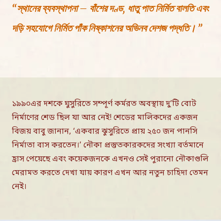
“স্থানের ব্যবস্থাপনা – বাঁশের দণ্ড, ধাতু পাত নির্মিত বালতি এবং
দড়ি সহযোগে নির্মিত পাঁক নিষ্কাশনের অভিনব দেশজ পদ্ধতি। ”
১৯৯০এর দশকে ঘুসুরিতে সম্পূর্ণ কর্মরত অবস্থায় দু’টি বোট
নির্মাণের শেড ছিল যা আর নেই! শেডের মালিকদের একজন
বিজয় বাবু জানান, ‘একবার ঝুসুরিতে প্রায় ২৫০ জন পানসি
নির্মাতা বাস করতেন।’ নৌকা প্রস্তুতকারকদের সংখ্যা বর্তমানে
হ্রাস পেয়েছে এবং কয়েকজনকে এখনও সেই পুরানো নৌকাগুলি
মেরামত করতে দেখা যায় কারণ এখন আর নতুন চাহিদা তেমন
নেই।