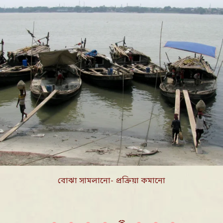
পণ্যবাহী নৌকো থেকে মালখালাস