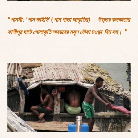
“পানসী : ‘পান জাইসি’ (পান পাতা আকৃতির) – উত্তর কলকাতার
কাশীপুর ঘাটে গোলাকৃতি অবয়বের মসৃণ নৌকা চওড়া বিম সহ। ”