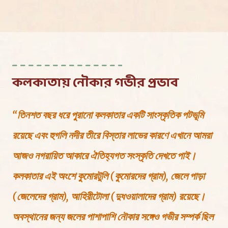
কলকাতায় নৌকার গভীর প্রভাব
“তিনশত বছর ধরে পুরানো কলকাতার একটি সাংস্কৃতিক পটভূমি
রয়েছে এবং হুগলি নদীর তীরে বিস্তার লাভের কারণে এখানে আমরা
আজও নগরায়িত আকারে ঐতিহ্যগত সংস্কৃতি দেখতে পাই।
কলকাতার এই অংশে কুমোরটুলি (কুমোরদের গ্রাম), জেলে পাড়া
(জেলেদের গ্রাম), আহিরীটোলা (দুধওয়ালাদের গ্রাম) রয়েছে।
অবস্থানের জন্য জলের পাশাপাশি নৌকার সঙ্গেও গভীর সম্পর্ক ছিল