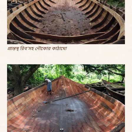
প্রান্তস্থ রিব’সহ নৌকোর কাঠামো