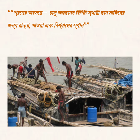
““শ্রমের অবসরে – ঢালু আচ্ছাদন বিশিষ্ট স্থায়ী ছাদ মাঝিদের
জন্য রান্না, খাওয়া এবং বিশ্রামের স্থান””