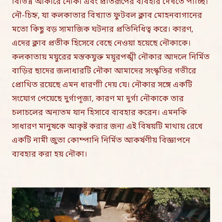
বিভিন্ন আকারে নৌকা এবং প্রতিরূপের ব্যবহার দেখতে পাচ্ছি।
নৌ-চিহ্ন, যা কলকাতার বিখ্যাত ফুটবল ক্লাব মোহনবাগানের
মতো কিছু বড় সামাজিক ঘটনার প্রতিনিধিত্ব করে। কারণ,
এদের ক্লাব প্রতীক হিসেবে বেছে নেওয়া হয়েছে নৌকাকে।
কলকাতায় ময়ুরের মস্তকযুক্ত ময়ূরপঙ্খী নৌকার আদলে নির্মিত
বাড়ির ছাদের জলাধারটি নৌকা আমাদের সংস্কৃতির গভীরে
প্রোথিত রয়েছে এমন ধারণাী দেয় যে। নৌকার সঙ্গে একটি
সংযোগ পেয়েছে দুর্গাপূজা, কারণ মা দুর্গা নৌকাকে তার
চলাচলের অন্যতম যান হিসাবে ব্যবহার করেন। এমনকি
সাধারণ মানুষকে আকৃষ্ট করার জন্য এই বিষয়টি মাথায় রেখে
একটি নামী জুতা কোম্পানি নির্মিত আকর্ষণীয় বিজ্ঞাপনে
ব্যবহার করা হয় নৌকা।