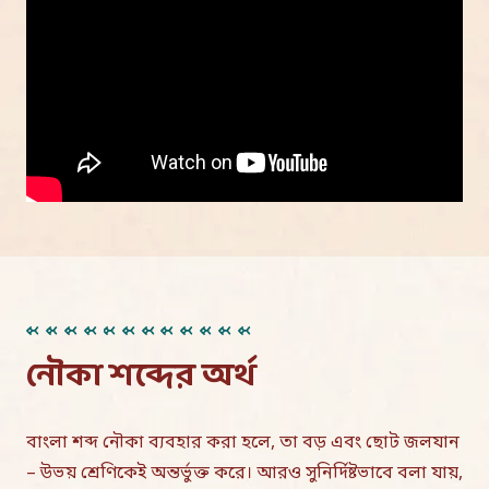
নৌকা শব্দের অর্থ
বাংলা শব্দ নৌকা ব্যবহার করা হলে, তা বড় এবং ছোট জলযান
– উভয় শ্রেণিকেই অন্তর্ভুক্ত করে। আরও সুনির্দিষ্টভাবে বলা যায়,