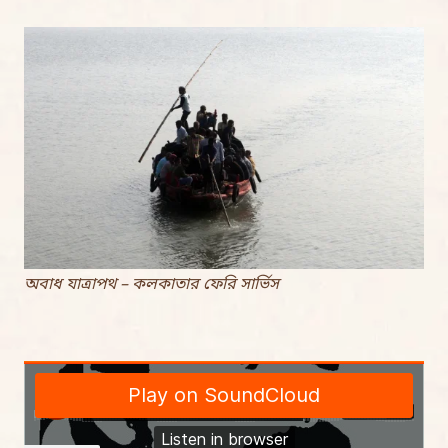
অবাধ যাত্রাপথ – কলকাতার ফেরি সার্ভিস