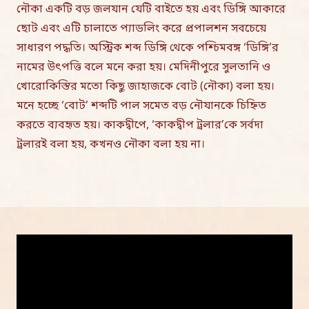
নৌকা একটি বড় জলযান যেটি বাইতে হয় এবং ডিঙ্গি আকারে
ছোট এবং এটি চালাতে প্যাডলিং করে প্রপালশন সবচেয়ে
সাধারণ পদ্ধতি। অস্ট্রিক শব্দ ডিঙ্গি থেকে পশ্চিমবঙ্গ ‘ডিঙ্গি’র
নামের উৎপত্তি বলে মনে করা হয়। মেদিনীপুরে সুলতানি ও
খোরোকিস্তির মতো কিছু জাহাজকে বোট (নৌকা) বলা হয়।
মনে হচ্ছে ‘বোট’ শব্দটি পাল সমেত বড় নৌযানকে চিহ্নিত
করতে ব্যবহৃত হয়। কাকদ্বীপে, ‘কাকদ্বীপ ট্রলার’কে সর্বদা
ট্রলারই বলা হয়, কখনও নৌকা বলা হয় না।