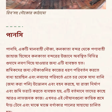
রিব’সহ নৌকোর কাঠামো
পানসি
পানসি, একটি মালবাহী নৌকা, কলকাতা বন্দর থেকে পণ্যবাহী
জাহাজ হিসেবে কলকাতা বন্দরের উজানে অবস্থিত বিভিন্ন
গুদামে লবণ নিয়ে যাওয়ার জন্য এটি ব্যবহৃত হত।
শ্রমিকদের জন্য নৌকাগুলির কাজের ধরণ পরিবর্তন করতে
বাধ্য হয়েছিল এবং লবণের পরিবর্তে এতে চর থেকে সাদা বালি
(জমা করা পলি) উত্তোলন এবং বহন করছে, যা রাস্তা নির্মাণ
এবং জমি ভরাট করতে ব্যবহৃত হয়, এটি বর্তমানে তাদের কাছে
আরও লাভজনক কাজ। এখনও এই নৌযানগুলো কায়িক শ্রমে
দাঁড় টেনে এবং মাঝে মাঝে বর্গাকার পালের সাহায্যে চালিত