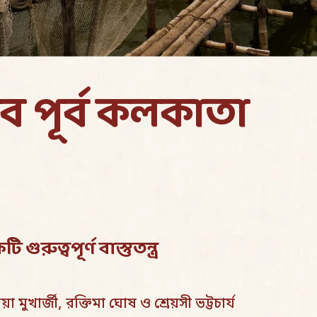
েবে পূর্ব কলকাতা
রুত্বপূর্ণ বাস্তুতন্ত্র
া মুখার্জী, রক্তিমা ঘোষ ও শ্রেয়সী ভট্টচার্য