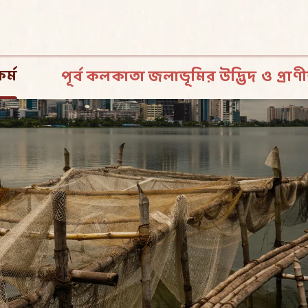
র্ম
পূর্ব কলকাতা জলাভূমির উদ্ভিদ ও প্র