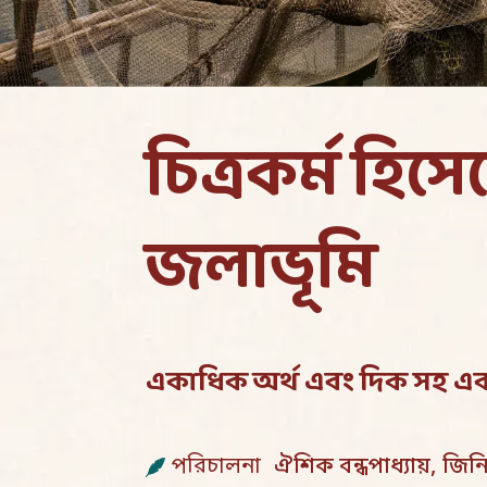
চিত্রকর্ম হিস
জলাভূমি
একাধিক অর্থ এবং দিক সহ একটি গু
পরিচালনা
ঐশিক বন্ধপাধ্যায়, জিনিয়